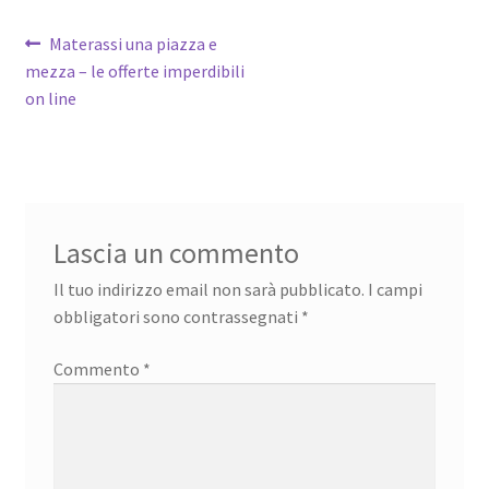
Navigazione
Articolo
Materassi una piazza e
precedente:
mezza – le offerte imperdibili
articoli
on line
Lascia un commento
Il tuo indirizzo email non sarà pubblicato.
I campi
obbligatori sono contrassegnati
*
Commento
*