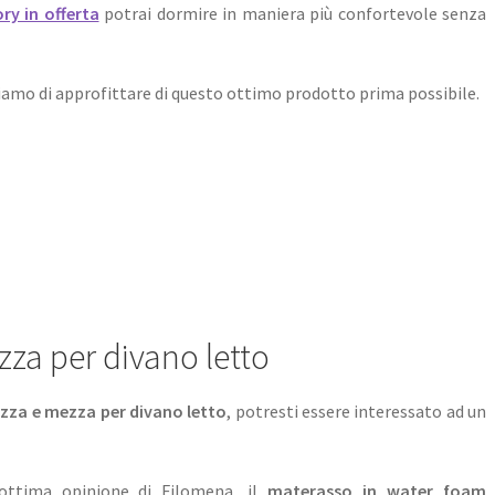
y in offerta
potrai dormire in maniera più confortevole senza
gliamo di approfittare di questo ottimo prodotto prima possibile.
zza per divano letto
zza e mezza per divano letto
, potresti essere interessato ad un
ottima opinione di Filomena, il
materasso in water foam