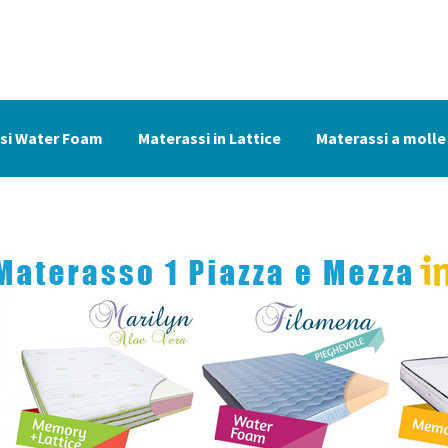
si Water Foam
Materassi in Lattice
Materassi a molle