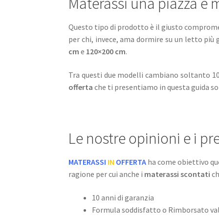
Materassi una piazza e 
Questo tipo di prodotto è il giusto comprom
per chi, invece, ama dormire su un letto più
cm
e
120×200 cm
.
Tra questi due modelli cambiano soltanto 10 c
offerta
che ti presentiamo in questa guida so
Le nostre opinioni e i pre
MATERASSI
IN
OFFERTA
ha come obiettivo quel
ragione per cui anche i
materassi scontati
ch
10 anni di garanzia
Formula soddisfatto o Rimborsato val