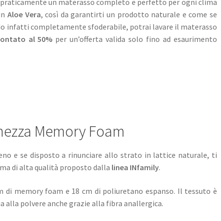
ai praticamente un materasso completo e perfetto per ogni clima
 in
Aloe Vera
, così da garantirti un prodotto naturale e come se
o infatti completamente sfoderabile, potrai lavare il materasso
contato al 50%
per un’offerta valida solo fino ad esaurimento
e mezza Memory Foam
no e se disposto a rinunciare allo strato in lattice naturale, ti
a di alta qualità proposto dalla
linea INfamily
.
m di memory foam e 18 cm di poliuretano espanso. Il tessuto è
ia alla polvere anche grazie alla fibra anallergica.