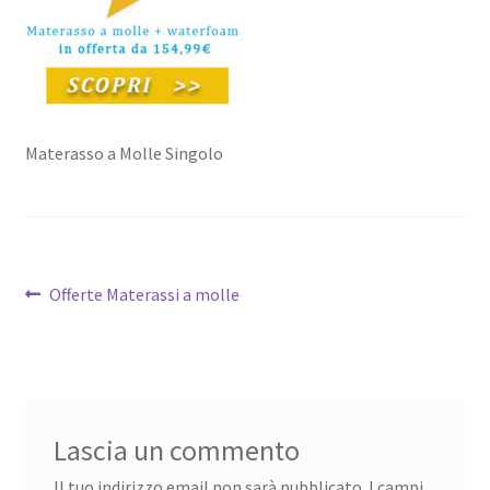
Materasso a Molle Singolo
Navigazione
Articolo
Offerte Materassi a molle
precedente:
articoli
Lascia un commento
Il tuo indirizzo email non sarà pubblicato.
I campi